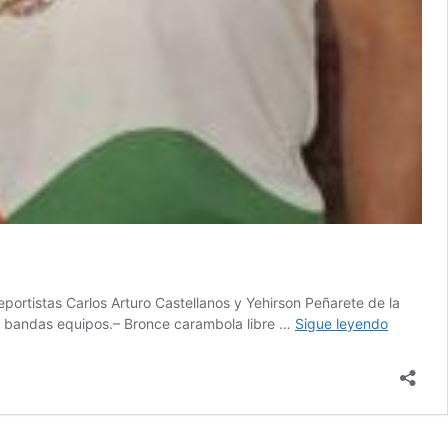
portistas Carlos Arturo Castellanos y Yehirson Peñarete de la
La
n 3 bandas equipos.– Bronce carambola libre …
Sigue leyendo
Selecció
Manizale
de
Parabillar
ganó