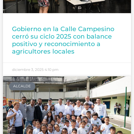
Gobierno en la Calle Campesino
cerró su ciclo 2025 con balance
positivo y reconocimiento a
agricultores locales
diciembre 3, 2025
4:10 pm
ALCALDE