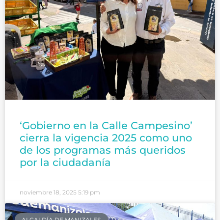
‘Gobierno en la Calle Campesino’
cierra la vigencia 2025 como uno
de los programas más queridos
por la ciudadanía
noviembre 18, 2025
5:19 pm
ALCALDÍA DE MANIZALES