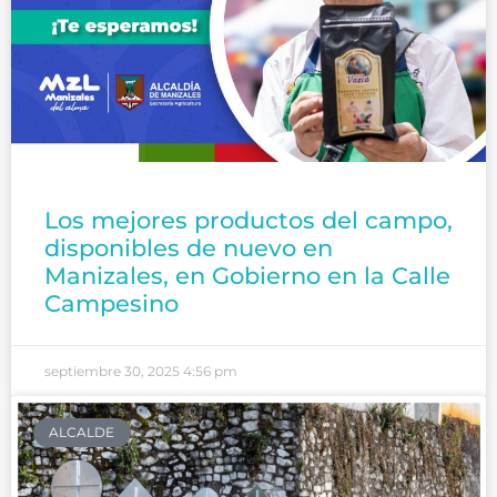
Los mejores productos del campo,
disponibles de nuevo en
Manizales, en Gobierno en la Calle
Campesino
septiembre 30, 2025
4:56 pm
ALCALDE