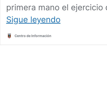
primera mano el ejercicio 
Planeación
Sigue leyendo
promueve
estudio
del
Centro de Información
POT
para
planear
mejor
la
ciudad