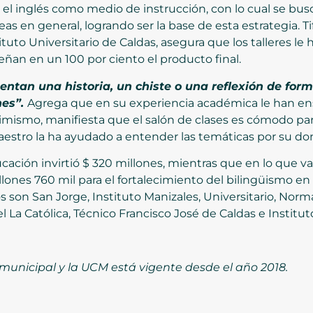
ar el inglés como medio de instrucción, con lo cual se b
as en general, logrando ser la base de esta estrategia. T
tituto Universitario de Caldas, asegura que los talleres l
eñan en un 100 por ciento el producto final.
entan una historia, un chiste o una reflexión de for
nes”.
Agrega que en su experiencia académica le han en
ismo, manifiesta que el salón de clases es cómodo para r
estro la ha ayudado a entender las temáticas por su do
ucación invirtió $ 320 millones, mientras que en lo que v
nes 760 mil para el fortalecimiento del bilingüismo en la
os son San Jorge, Instituto Manizales, Universitario, Nor
l La Católica, Técnico Francisco José de Caldas e Institut
 municipal y la UCM está vigente desde el año 2018.