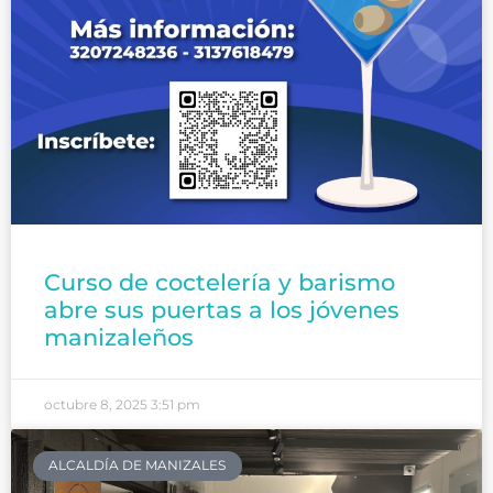
Curso de coctelería y barismo
abre sus puertas a los jóvenes
manizaleños
octubre 8, 2025
3:51 pm
ALCALDÍA DE MANIZALES