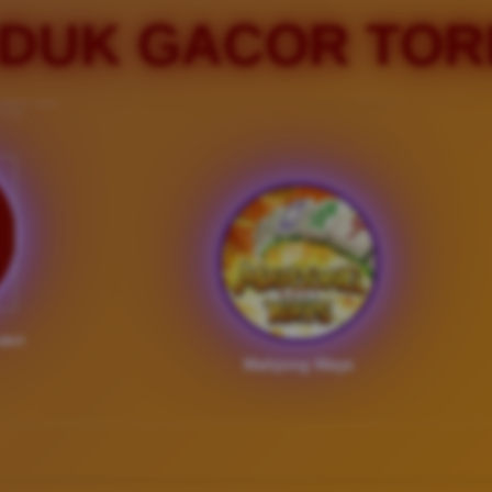
DUK GACOR TOR
Jelly Express
g Wins 3 – Black
Scatter
tot
Mahjong Ways