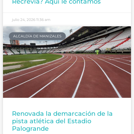
Recrevía? Aquí le contamos
julio 24, 2026
11:36 am
ALCALDÍA DE MANIZALES
Renovada la demarcación de la
pista atlética del Estadio
Palogrande