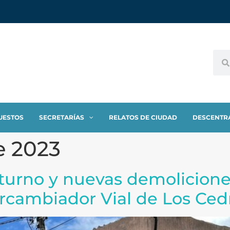
UESTOS
SECRETARÍAS
RELATOS DE CIUDAD
DESCENTR
e 2023
 turno y nuevas demolicione
ercambiador Vial de Los Ced