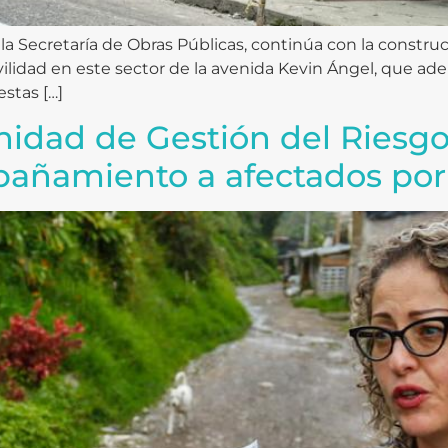
 la Secretaría de Obras Públicas, continúa con la constru
ilidad en este sector de la avenida Kevin Ángel, que ade
stas […]
Unidad de Gestión del Riesgo
añamiento a afectados po