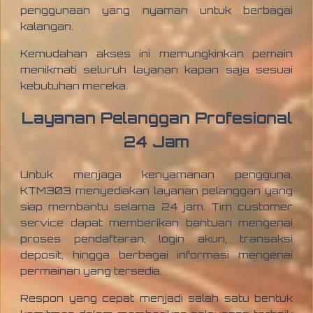
penggunaan yang nyaman untuk berbagai
kalangan.
Kemudahan akses ini memungkinkan pemain
menikmati seluruh layanan kapan saja sesuai
kebutuhan mereka.
Layanan Pelanggan Profesional
24 Jam
Untuk menjaga kenyamanan pengguna,
KTM303 menyediakan layanan pelanggan yang
siap membantu selama 24 jam. Tim customer
service dapat memberikan bantuan mengenai
proses pendaftaran, login akun, transaksi
deposit, hingga berbagai informasi mengenai
permainan yang tersedia.
Respon yang cepat menjadi salah satu bentuk