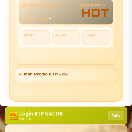
BONUS REKOMENDASI
STATUS PROMO
HOT
-
-
-
Game:
Rating:
BENEFIT
DEPOSIT
AKSES
-
-
-
HOT! Bonus menarik permainan seru khusus untuk pemain baru
KTM303.
Pilihan Promo KTM303
KTM303 menghadirkan bonus menarik akses cepat dan permainan
seru untuk pemain baru.
Login RTP GACOR
Info
Verified