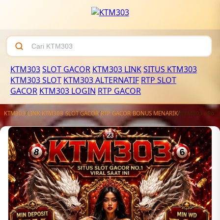
KTM303
SLOT GACOR
KTM303 LINK
SITUS KTM303
KTM303 SLOT
KTM303 ALTERNATIF
RTP SLOT
GACOR
KTM303 LOGIN
RTP GACOR
KTM303
/
LINK KTM303
/
SLOT GACOR
/
RTP GACOR
/
BONUS MENARIK
/
KTM303 : Portal Slot Gacor Dengan Sensasi Seru Bagaikan Roket Siap Tempur