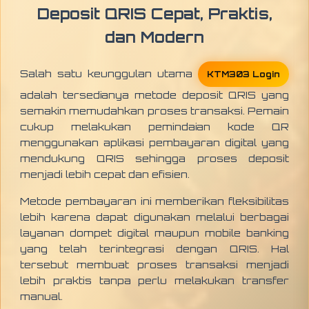
Deposit QRIS Cepat, Praktis,
dan Modern
Salah satu keunggulan utama
KTM303 Login
adalah tersedianya metode deposit QRIS yang
semakin memudahkan proses transaksi. Pemain
cukup melakukan pemindaian kode QR
menggunakan aplikasi pembayaran digital yang
mendukung QRIS sehingga proses deposit
menjadi lebih cepat dan efisien.
Metode pembayaran ini memberikan fleksibilitas
lebih karena dapat digunakan melalui berbagai
layanan dompet digital maupun mobile banking
yang telah terintegrasi dengan QRIS. Hal
tersebut membuat proses transaksi menjadi
lebih praktis tanpa perlu melakukan transfer
manual.