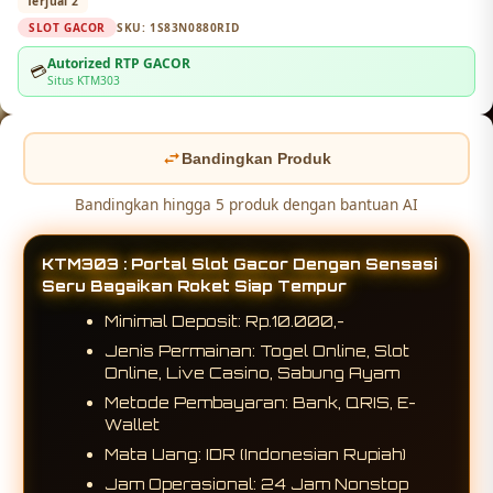
Terjual 2
SLOT GACOR
SKU:
1S83N0880RID
Autorized RTP GACOR
💳
Situs KTM303
Bandingkan Produk
Bandingkan hingga 5 produk dengan bantuan AI
KTM303 : Portal Slot Gacor Dengan Sensasi
Seru Bagaikan Roket Siap Tempur
Minimal Deposit: Rp.10.000,-
Jenis Permainan: Togel Online, Slot
Online, Live Casino, Sabung Ayam
Metode Pembayaran: Bank, QRIS, E-
Wallet
Mata Uang: IDR (Indonesian Rupiah)
Jam Operasional: 24 Jam Nonstop