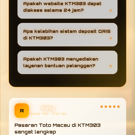
Apakah website KTM303 dapat
diakses selama 24 jam?
Apa kelebihan sistem deposit QRIS
di KTM303?
Apakah KTM303 menyediakan
layanan bantuan pelanggan?
★★★★★
Rizky
R
Member Aktif • 2 hari lalu
Pasaran Toto Macau di KTM303
sangat lengkap