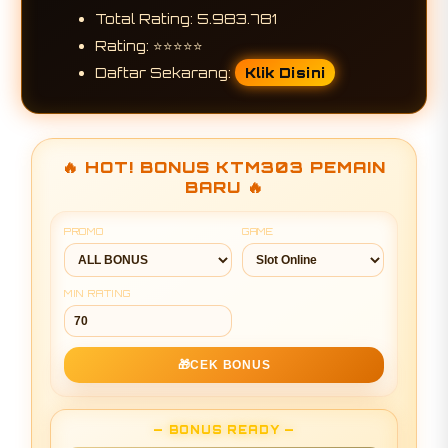
Total Rating: 5.983.781
Rating: ⭐⭐⭐⭐⭐
Daftar Sekarang:
Klik Disini
🔥 HOT! BONUS KTM303 PEMAIN
BARU 🔥
PROMO
GAME
MIN RATING
🎁
CEK BONUS
— BONUS READY —