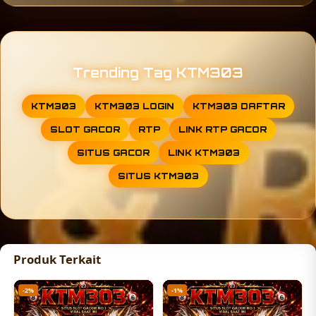
Trending Tag KTM303
KTM303
KTM303 LOGIN
KTM303 DAFTAR
SLOT GACOR
RTP
LINK RTP GACOR
SITUS GACOR
LINK KTM303
SITUS KTM303
Produk Terkait
-2%
-1%