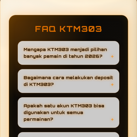
FAQ KTM303
Mengapa KTM303 menjadi pilihan
banyak pemain di tahun 2026?
Bagaimana cara melakukan deposit
di KTM303?
Apakah satu akun KTM303 bisa
digunakan untuk semua
permainan?