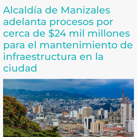
Alcaldía de Manizales
adelanta procesos por
cerca de $24 mil millones
para el mantenimiento de
infraestructura en la
ciudad