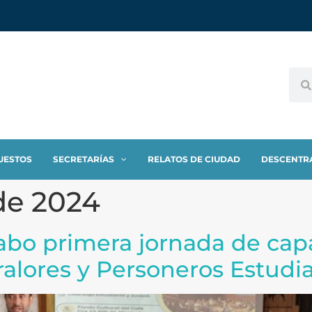
UESTOS
SECRETARÍAS
RELATOS DE CIUDAD
DESCENTR
de 2024
cabo primera jornada de cap
alores y Personeros Estudia