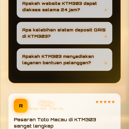
Apakah website KTM303 dapat
diakses selama 24 jam?
Apa kelebihan sistem deposit QRIS
di KTM303?
Apakah KTM303 menyediakan
layanan bantuan pelanggan?
★★★★★
Rizky
R
Member Aktif • 2 hari lalu
Pasaran Toto Macau di KTM303
sangat lengkap