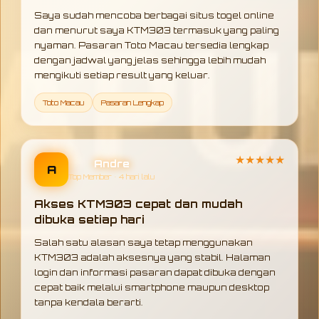
Saya sudah mencoba berbagai situs togel online
dan menurut saya KTM303 termasuk yang paling
nyaman. Pasaran Toto Macau tersedia lengkap
dengan jadwal yang jelas sehingga lebih mudah
mengikuti setiap result yang keluar.
Toto Macau
Pasaran Lengkap
★★★★★
Andre
A
Top Member • 4 hari lalu
Akses KTM303 cepat dan mudah
dibuka setiap hari
Salah satu alasan saya tetap menggunakan
KTM303 adalah aksesnya yang stabil. Halaman
login dan informasi pasaran dapat dibuka dengan
cepat baik melalui smartphone maupun desktop
tanpa kendala berarti.