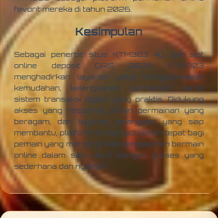
favorit mereka di tahun 2026.
Kesimpulan
Sebagai penerbit situs KTM303 4D dan slot
online deposit QRIS 2026, KTM303
menghadirkan layanan yang mengutamakan
kemudahan, kelengkapan permainan, serta
sistem transaksi digital yang praktis. Didukung
akses yang responsif, pilihan permainan yang
beragam, dan layanan pelanggan yang siap
membantu, platform ini menjadi pilihan tepat bagi
pemain yang menginginkan pengalaman bermain
online dalam satu akun dengan proses yang
sederhana dan nyaman.