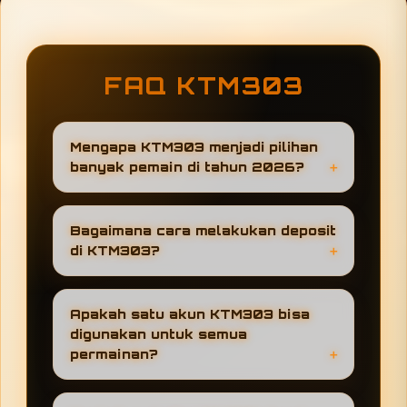
FAQ KTM303
Mengapa KTM303 menjadi pilihan
banyak pemain di tahun 2026?
Bagaimana cara melakukan deposit
di KTM303?
Apakah satu akun KTM303 bisa
digunakan untuk semua
permainan?