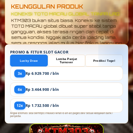
KEUNGGULAN PRODUK
AKSES RESMI TANPA ARAH
MEMBINGUNGKAN
Nggak ada link berputar atau halaman aneh
yang bikin bingung. KTM303 kasih jalur akses
langsung ke sistem utama tanpa ribet. Semua
transparan, jelas, dan aman buat pengguna
yang pengen masuk ke platform tanpa distraksi.
PROMO & FITUR SLOT GACOR
Lomba Panjat
Lucky Draw
Prediksi Togel
Turnover
3x
Rp 6.929.700 / bln
6x
Rp 3.464.900 / bln
12x
Rp 1.732.500 / bln
Angka estimasi. Bisa berhttps://healacl-what-is-an-acl.pages.dev/ sesuai kebijakan bank /
penyedia.