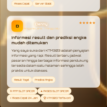
Akses Cepat
Server Stabil
★★★★★
Denny
D
Pengguna Lama • 1 minggu lalu
Informasi result dan prediksi angka
mudah ditemukan
Yang saya suka dari KTM303 adalah penyajian
informasi yang rapi. Result terbaru jadwal
pasaran hingga berbagai informasi pendukung
tersedia dalam satu halaman sehingga lebih
praktis untuk diakses.
Result Togel
Prediksi Angka
🎯 RTP SLOT GACOR
🔥 AKSES SLOT GACOR
⚡ Akses Cepat 24 Jam
🏆 KTM303 Terfavorit