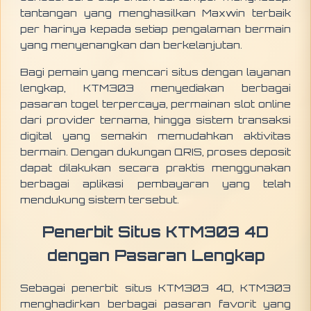
tantangan yang menghasilkan Maxwin terbaik
per harinya kepada setiap pengalaman bermain
yang menyenangkan dan berkelanjutan.
Bagi pemain yang mencari situs dengan layanan
lengkap, KTM303 menyediakan berbagai
pasaran togel terpercaya, permainan slot online
dari provider ternama, hingga sistem transaksi
digital yang semakin memudahkan aktivitas
bermain. Dengan dukungan QRIS, proses deposit
dapat dilakukan secara praktis menggunakan
berbagai aplikasi pembayaran yang telah
mendukung sistem tersebut.
Penerbit Situs KTM303 4D
dengan Pasaran Lengkap
Sebagai penerbit situs KTM303 4D, KTM303
menghadirkan berbagai pasaran favorit yang