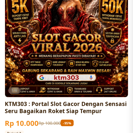
1/6
KTM303 : Portal Slot Gacor Dengan Sensasi
Seru Bagaikan Roket Siap Tempur
Rp 10.000
Rp 100.000
-95%