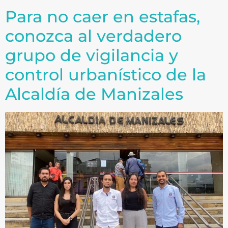
Para no caer en estafas,
conozca al verdadero
grupo de vigilancia y
control urbanístico de la
Alcaldía de Manizales