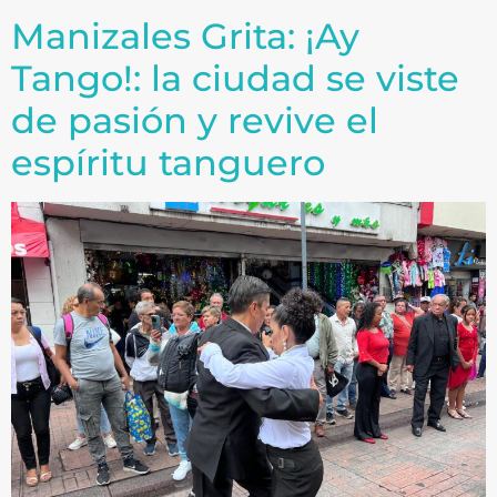
Manizales Grita: ¡Ay
Tango!: la ciudad se viste
de pasión y revive el
espíritu tanguero