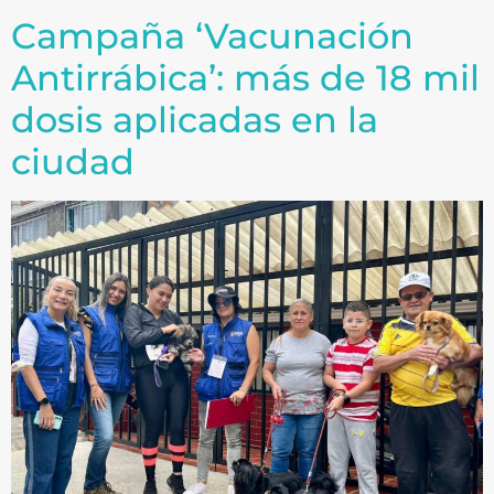
Campaña ‘Vacunación
Antirrábica’: más de 18 mil
dosis aplicadas en la
ciudad