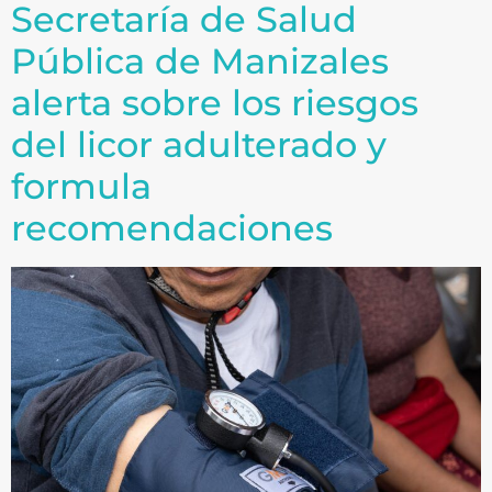
Secretaría de Salud
Pública de Manizales
alerta sobre los riesgos
del licor adulterado y
formula
recomendaciones