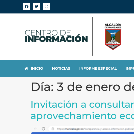
INICIO
NOTICIAS
INFORME ESPECIAL
IMP
Día:
3 de enero d
Invitación a consult
aprovechamiento eco