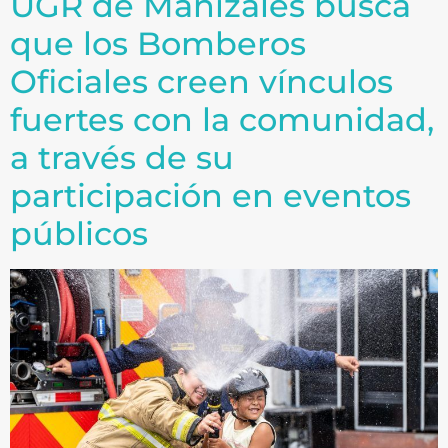
UGR de Manizales busca
que los Bomberos
Oficiales creen vínculos
fuertes con la comunidad,
a través de su
participación en eventos
públicos