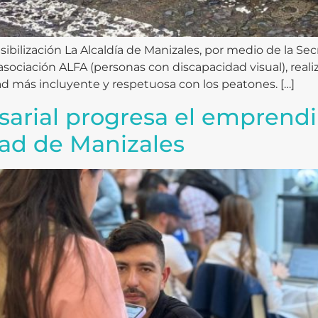
lización La Alcaldía de Manizales, por medio de la Secre
sociación ALFA (personas con discapacidad visual), real
d más incluyente y respetuosa con los peatones. […]
sarial progresa el emprendi
dad de Manizales