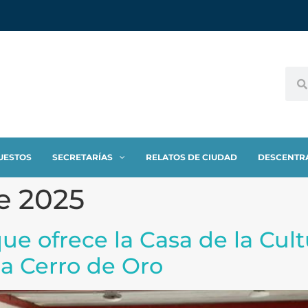
UESTOS
SECRETARÍAS
RELATOS DE CIUDAD
DESCENTR
de 2025
que ofrece la Casa de la Cult
a Cerro de Oro