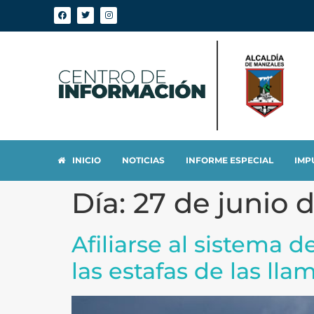
INICIO
NOTICIAS
INFORME ESPECIAL
IMP
Día:
27 de junio 
Afiliarse al sistema d
las estafas de las lla