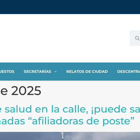
UESTOS
SECRETARÍAS
RELATOS DE CIUDAD
DESCENTR
de 2025
e salud en la calle, ¡puede sa
madas “afiliadoras de poste”