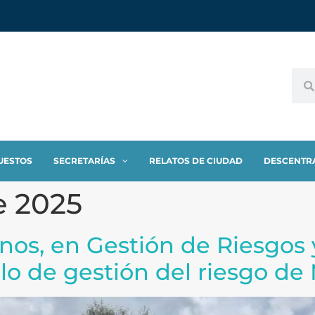
UESTOS
SECRETARÍAS
RELATOS DE CIUDAD
DESCENTR
e 2025
os, en Gestión de Riesgos y
lo de gestión del riesgo de