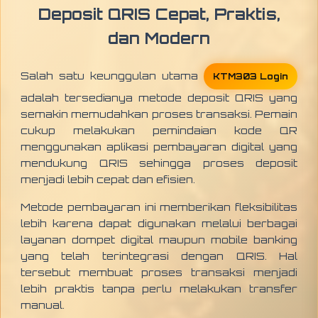
Deposit QRIS Cepat, Praktis,
dan Modern
Salah satu keunggulan utama
KTM303 Login
adalah tersedianya metode deposit QRIS yang
semakin memudahkan proses transaksi. Pemain
cukup melakukan pemindaian kode QR
menggunakan aplikasi pembayaran digital yang
mendukung QRIS sehingga proses deposit
menjadi lebih cepat dan efisien.
Metode pembayaran ini memberikan fleksibilitas
lebih karena dapat digunakan melalui berbagai
layanan dompet digital maupun mobile banking
yang telah terintegrasi dengan QRIS. Hal
tersebut membuat proses transaksi menjadi
lebih praktis tanpa perlu melakukan transfer
manual.