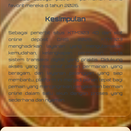
favorit mereka di tahun 2026.
Kesimpulan
Sebagai penerbit situs KTM303 4D dan slot
online deposit QRIS 2026, KTM303
menghadirkan layanan yang mengutamakan
kemudahan, kelengkapan permainan, serta
sistem transaksi digital yang praktis. Didukung
akses yang responsif, pilihan permainan yang
beragam, dan layanan pelanggan yang siap
membantu, platform ini menjadi pilihan tepat bagi
pemain yang menginginkan pengalaman bermain
online dalam satu akun dengan proses yang
sederhana dan nyaman.