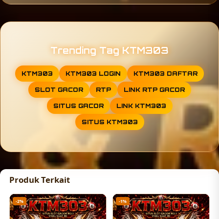
Trending Tag KTM303
KTM303
KTM303 LOGIN
KTM303 DAFTAR
SLOT GACOR
RTP
LINK RTP GACOR
SITUS GACOR
LINK KTM303
SITUS KTM303
Produk Terkait
-2%
-1%