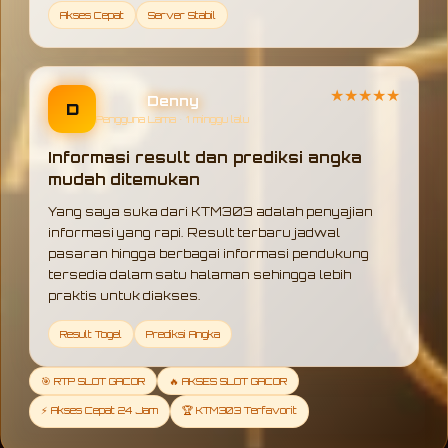
Akses Cepat
Server Stabil
★★★★★
Denny
D
Pengguna Lama • 1 minggu lalu
Informasi result dan prediksi angka
mudah ditemukan
Yang saya suka dari KTM303 adalah penyajian
informasi yang rapi. Result terbaru jadwal
pasaran hingga berbagai informasi pendukung
tersedia dalam satu halaman sehingga lebih
praktis untuk diakses.
Result Togel
Prediksi Angka
🎯 RTP SLOT GACOR
🔥 AKSES SLOT GACOR
⚡ Akses Cepat 24 Jam
🏆 KTM303 Terfavorit