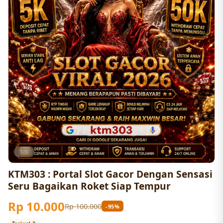
1/6
KTM303 : Portal Slot Gacor Dengan Sensasi
Seru Bagaikan Roket Siap Tempur
Rp 10.000
Rp 100.000
-95%