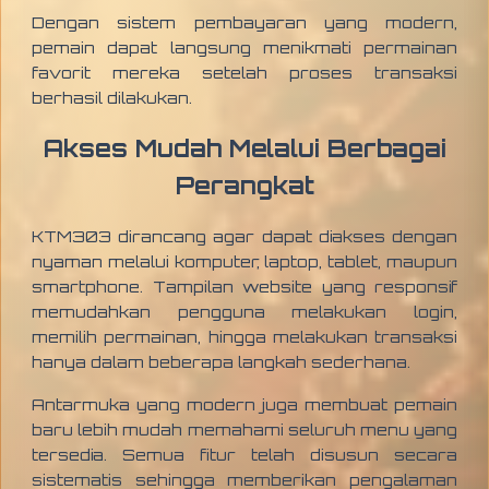
Dengan sistem pembayaran yang modern,
pemain dapat langsung menikmati permainan
favorit mereka setelah proses transaksi
berhasil dilakukan.
Akses Mudah Melalui Berbagai
Perangkat
KTM303 dirancang agar dapat diakses dengan
nyaman melalui komputer, laptop, tablet, maupun
smartphone. Tampilan website yang responsif
memudahkan pengguna melakukan login,
memilih permainan, hingga melakukan transaksi
hanya dalam beberapa langkah sederhana.
Antarmuka yang modern juga membuat pemain
baru lebih mudah memahami seluruh menu yang
tersedia. Semua fitur telah disusun secara
sistematis sehingga memberikan pengalaman