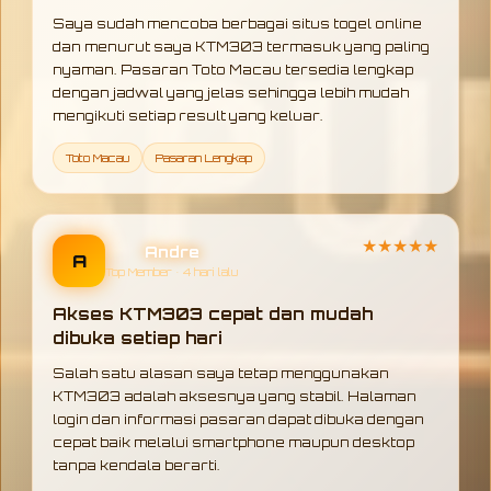
Saya sudah mencoba berbagai situs togel online
dan menurut saya KTM303 termasuk yang paling
nyaman. Pasaran Toto Macau tersedia lengkap
dengan jadwal yang jelas sehingga lebih mudah
mengikuti setiap result yang keluar.
Toto Macau
Pasaran Lengkap
★★★★★
Andre
A
Top Member • 4 hari lalu
Akses KTM303 cepat dan mudah
dibuka setiap hari
Salah satu alasan saya tetap menggunakan
KTM303 adalah aksesnya yang stabil. Halaman
login dan informasi pasaran dapat dibuka dengan
cepat baik melalui smartphone maupun desktop
tanpa kendala berarti.