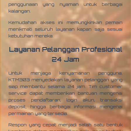
penggunaan yang nyaman untuk berbagai
kalangan.
Kemudahan akses ini memungkinkan pemain
menikmati seluruh layanan kapan saja sesuai
kebutuhan mereka.
Layanan Pelanggan Profesional
24 Jam
Untuk menjaga kenyamanan pengguna,
KTM303 menyediakan layanan pelanggan yang
siap membantu selama 24 jam. Tim customer
service dapat memberikan bantuan mengenai
proses pendaftaran, login akun, transaksi
deposit, hingga berbagai informasi mengenai
permainan yang tersedia.
Respon yang cepat menjadi salah satu bentuk