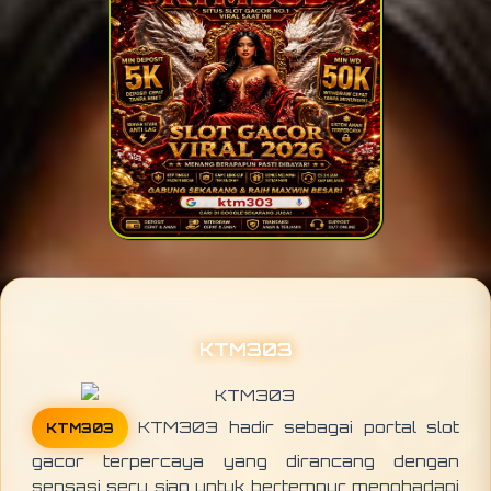
KTM303
KTM303 hadir sebagai portal slot
KTM303
gacor terpercaya yang dirancang dengan
sensasi seru siap untuk bertempur menghadapi