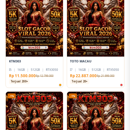
KTM303
TOTO MACAU
I5
|
16GB
|
512GB
|
RTX3050
I7
|
16GB
|
512GB
|
RTX5050
Rp 11.500.000
Rp 22.887.000
Rp 12.799.000
Rp 21.999.000
Terjual 200+
Terjual 20+
-1%
-1%