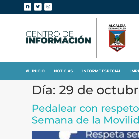
INICIO
NOTICIAS
INFORME ESPECIAL
IMP
Día:
29 de octubr
Pedalear con respeto:
Semana de la Movili