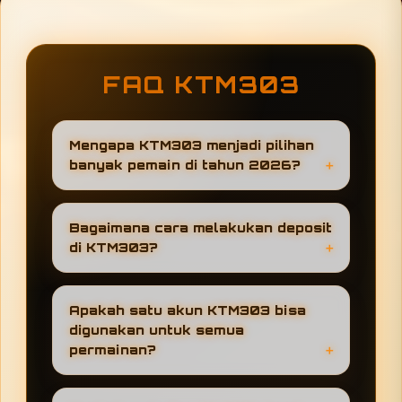
FAQ KTM303
Mengapa KTM303 menjadi pilihan
banyak pemain di tahun 2026?
Bagaimana cara melakukan deposit
di KTM303?
Apakah satu akun KTM303 bisa
digunakan untuk semua
permainan?