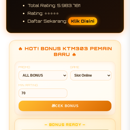
Total Rating: 5.983.781
Rating: ⭐⭐⭐⭐⭐
Daftar Sekarang:
Klik Disini
🔥 HOT! BONUS KTM303 PEMAIN
BARU 🔥
PROMO
GAME
MIN RATING
🎁
CEK BONUS
— BONUS READY —