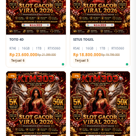
TOTO 4D
SITUS TOGEL
R7AI
|
16GB
|
1TB
|
RTX5060
R5AI
|
16GB
|
1TB
|
RTX5060
Rp 23.600.000
Rp 18.800.000
Rp 21.399.000
Rp 19.799.000
Terjual 6
Terjual 5
-1%
-1%