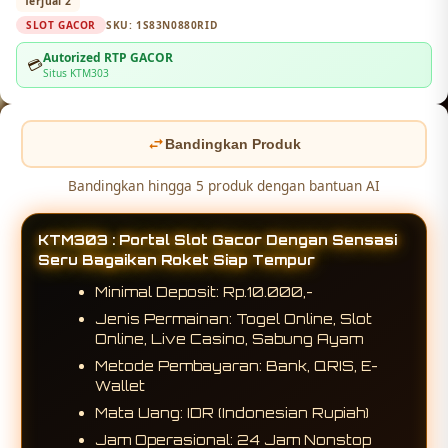
Terjual 2
SLOT GACOR
SKU:
1S83N0880RID
Autorized RTP GACOR
💳
Situs KTM303
Bandingkan Produk
Bandingkan hingga 5 produk dengan bantuan AI
KTM303 : Portal Slot Gacor Dengan Sensasi
Seru Bagaikan Roket Siap Tempur
Minimal Deposit: Rp.10.000,-
Jenis Permainan: Togel Online, Slot
Online, Live Casino, Sabung Ayam
Metode Pembayaran: Bank, QRIS, E-
Wallet
Mata Uang: IDR (Indonesian Rupiah)
Jam Operasional: 24 Jam Nonstop