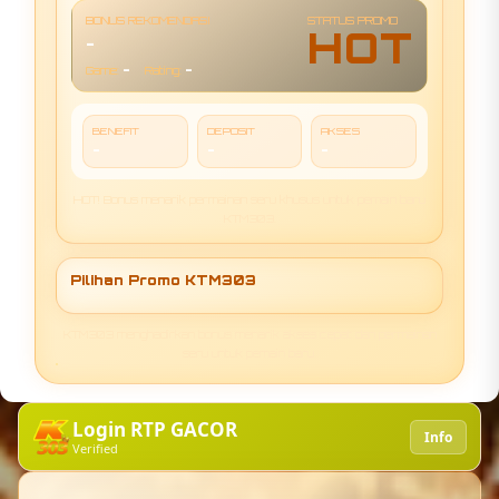
BONUS REKOMENDASI
STATUS PROMO
HOT
-
-
-
Game:
Rating:
BENEFIT
DEPOSIT
AKSES
-
-
-
HOT! Bonus menarik permainan seru khusus untuk pemain baru
KTM303.
Pilihan Promo KTM303
KTM303 menghadirkan bonus menarik akses cepat dan permainan
seru untuk pemain baru.
Login RTP GACOR
Info
Verified