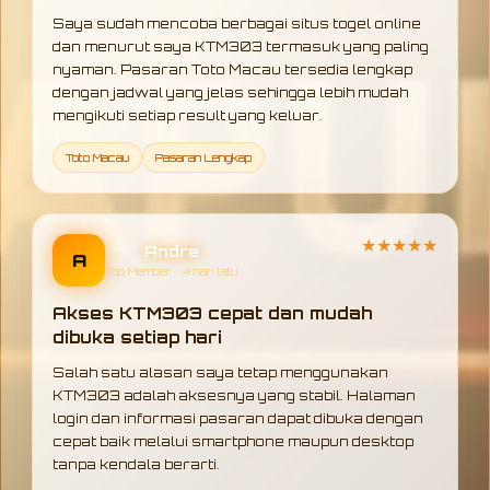
Saya sudah mencoba berbagai situs togel online
dan menurut saya KTM303 termasuk yang paling
nyaman. Pasaran Toto Macau tersedia lengkap
dengan jadwal yang jelas sehingga lebih mudah
mengikuti setiap result yang keluar.
Toto Macau
Pasaran Lengkap
★★★★★
Andre
A
Top Member • 4 hari lalu
Akses KTM303 cepat dan mudah
dibuka setiap hari
Salah satu alasan saya tetap menggunakan
KTM303 adalah aksesnya yang stabil. Halaman
login dan informasi pasaran dapat dibuka dengan
cepat baik melalui smartphone maupun desktop
tanpa kendala berarti.