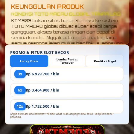
KEUNGGULAN PRODUK
AKSES RESMI TANPA ARAH
MEMBINGUNGKAN
Nggak ada link berputar atau halaman aneh
yang bikin bingung. KTM303 kasih jalur akses
langsung ke sistem utama tanpa ribet. Semua
transparan, jelas, dan aman buat pengguna
yang pengen masuk ke platform tanpa distraksi.
PROMO & FITUR SLOT GACOR
Lomba Panjat
Lucky Draw
Prediksi Togel
Turnover
3x
Rp 6.929.700 / bln
6x
Rp 3.464.900 / bln
12x
Rp 1.732.500 / bln
Angka estimasi. Bisa berhttps://healacl-what-is-an-acl.pages.dev/ sesuai kebijakan bank /
penyedia.