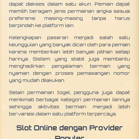
dapat diakses dalam satu akun. Pemain dapat
memilih beragam jenis permainan angka sesuai
preferensi masing-masing tanpa harus
berpindah ke platform lain.
Kelengkapan pasaran menjadi salah satu
keunggulan yang banyak dicari oleh para pemain
karena memberikan lebih banyak pilihan setiap
harinya. Sistem yang stabil juga membantu
menghadirkan pengalaman bermain yang
nyaman dengan proses pemasangan nomor
yang mudah dilakukan.
Selain permainan togel, pengguna juga dapat
menikmati berbagai kategori permainan lainnya
sehingga aktivitas bermain menjadi lebih
bervariasi dalam satu platform terpercaya.
Slot Online dengan Provider
Populer