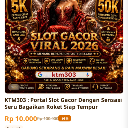
1/6
KTM303 : Portal Slot Gacor Dengan Sensasi
Seru Bagaikan Roket Siap Tempur
Rp 10.000
Rp 100.000
-95%