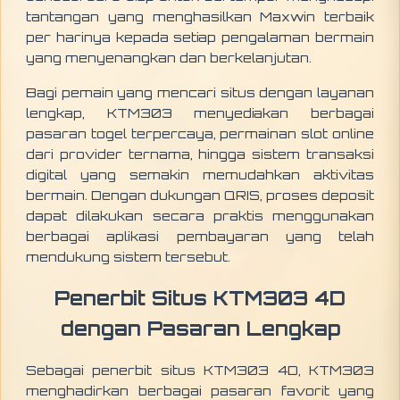
tantangan yang menghasilkan Maxwin terbaik
per harinya kepada setiap pengalaman bermain
yang menyenangkan dan berkelanjutan.
Bagi pemain yang mencari situs dengan layanan
lengkap, KTM303 menyediakan berbagai
pasaran togel terpercaya, permainan slot online
dari provider ternama, hingga sistem transaksi
digital yang semakin memudahkan aktivitas
bermain. Dengan dukungan QRIS, proses deposit
dapat dilakukan secara praktis menggunakan
berbagai aplikasi pembayaran yang telah
mendukung sistem tersebut.
Penerbit Situs KTM303 4D
dengan Pasaran Lengkap
Sebagai penerbit situs KTM303 4D, KTM303
menghadirkan berbagai pasaran favorit yang