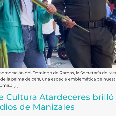
onmemoración del Domingo de Ramos, la Secretaría de M
uso de la palma de cera, una especie emblemática de nue
omiso […]
de Cultura Atardeceres brill
ndios de Manizales