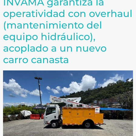
INVAMA garantiza la
operatividad con overhaul
(mantenimiento del
equipo hidráulico),
acoplado a un nuevo
carro canasta