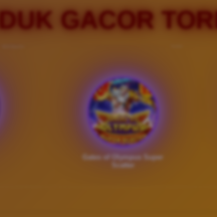
DUK GACOR TOR
Mahjong Wins 3 – Black
Wild Bandito
Scatter
Gates of Olympus Super
Scatter