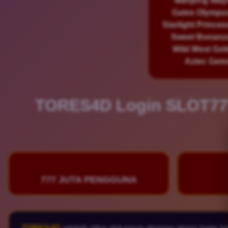
Mahjong Way
Gates Olympu
Starlight Princes
Sweet Bonanz
Wild West Gol
Aztec Gem
TORES4D Login SLOT777 O
PENILAIAN PENGGUNA
777 JUTA PENGGUNA