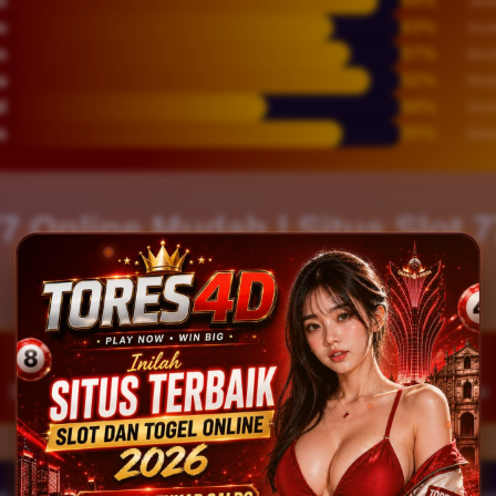
s
67%
Jaka
s
74%
Sura
s
86%
Band
a
61%
Meda
d
92%
Sema
s
98%
Maka
nline Mudah | Situs Slot 77
Online Terpercaya
MINIMAL DEPOSIT
MINIMAL WITHDR
10.000 Ribu
50.000 Ribu