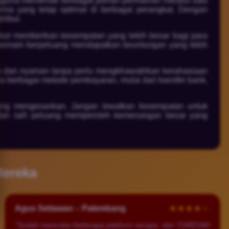
guna menikmati berbagai pilihan permainan melalui satu
orma yang tetap optimal di berbagai perangkat. Dengan
hibur.
ebut memberikan kesempatan yang lebih besar bagi para
, pemain berpeluang mendapatkan keuntungan yang lebih
 dan nyaman tanpa perlu mengkhawatirkan kerahasiaan
edia berbagai metode pembayaran, mulai dari transfer bank,
ng mengesankan. Jangan lewatkan kesempatan untuk
, dan raih peluang memperoleh kemenangan besar yang
Mereka
Agus Setiawan – Palembang
★★★★☆
"Sudah mencoba beberapa platform serupa, dan TORES4D