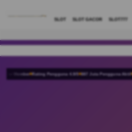
Skip
to
content
SLOT
SLOT GACOR
SLOT777
Buka Info Lebih Lanjut
er
Rating Pengguna 4.9/5
887 Juta Pengguna Aktif
Layanan Sup