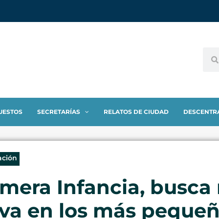
UESTOS
SECRETARÍAS
RELATOS DE CIUDAD
DESCENTR
ación
imera Infancia, busca 
iva en los más peque