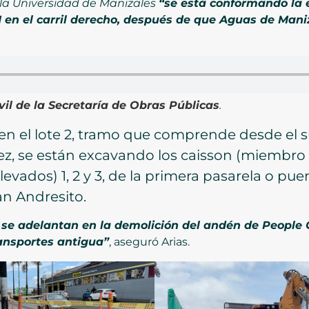
a Universidad de Manizales
“se está conformando la 
 11 en el carril derecho, después de que Aguas de Man
ivil de la Secretaría de Obras Públicas
.
 en el lote 2, tramo que comprende desde el
ez, se están excavando los caisson (miembro
evados) 1, 2 y 3, de la primera pasarela o pue
n Andresito.
se adelantan en la demolición del andén de People 
ansportes antigua”
, aseguró Arias.