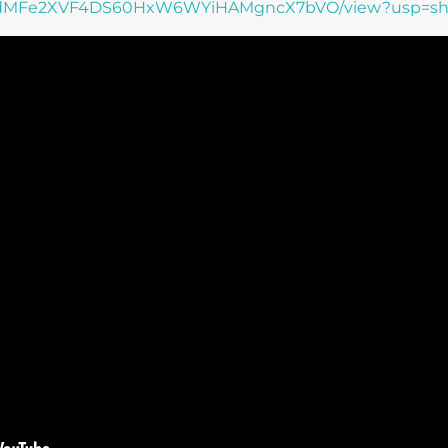
e/d/12dMFe2XVF4DS60HxW6WYiHAMgncX7bVO/view?usp=sh