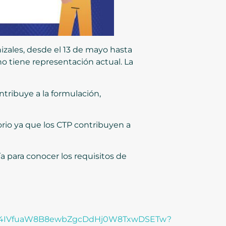
nizales, desde el 13 de mayo hasta
 no tiene representación actual. La
ntribuye a la formulación,
torio ya que los CTP contribuyen a
a para conocer los requisitos de
hDlZW4IVfuaW8B8ewbZgcDdHj0W8TxwDSETw?