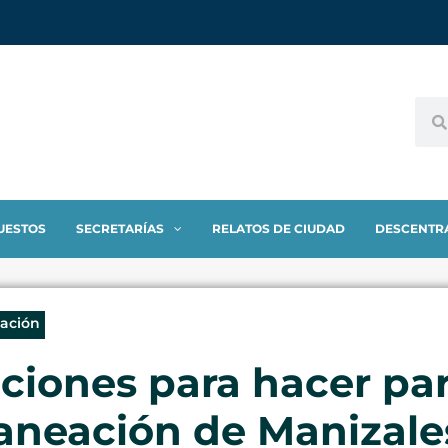
UESTOS
SECRETARÍAS
RELATOS DE CIUDAD
DESCENTR
eación
pciones para hacer pa
Planeación de Manizale