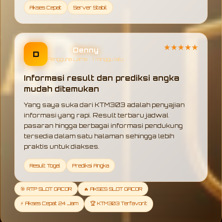
Akses Cepat
Server Stabil
★★★★★
Denny
D
Pengguna Lama • 1 minggu lalu
Informasi result dan prediksi angka
mudah ditemukan
Yang saya suka dari KTM303 adalah penyajian
informasi yang rapi. Result terbaru jadwal
pasaran hingga berbagai informasi pendukung
tersedia dalam satu halaman sehingga lebih
praktis untuk diakses.
Result Togel
Prediksi Angka
🎯 RTP SLOT GACOR
🔥 AKSES SLOT GACOR
⚡ Akses Cepat 24 Jam
🏆 KTM303 Terfavorit