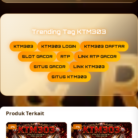
Trending Tag KTM303
KTM303
KTM303 LOGIN
KTM303 DAFTAR
SLOT GACOR
RTP
LINK RTP GACOR
SITUS GACOR
LINK KTM303
SITUS KTM303
Produk Terkait
-2%
-1%