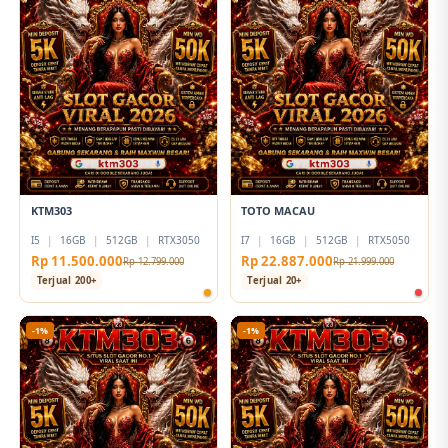
KTM303
TOTO MACAU
I5
|
16GB
|
512GB
|
RTX3050
I7
|
16GB
|
512GB
|
RTX5050
Rp 11.500.000
Rp 22.887.000
Rp 12.799.000
Rp 21.999.000
Terjual 200+
Terjual 20+
-1%
-1%