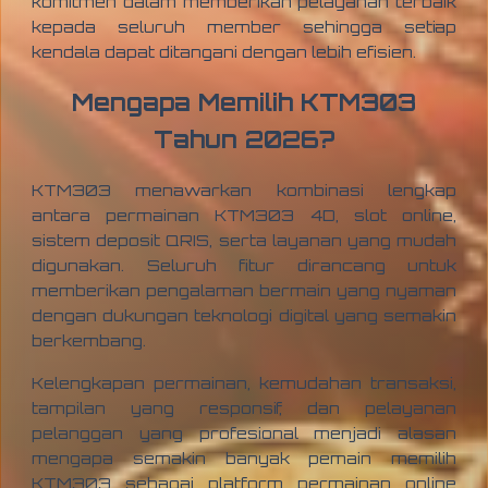
komitmen dalam memberikan pelayanan terbaik
kepada seluruh member sehingga setiap
kendala dapat ditangani dengan lebih efisien.
Mengapa Memilih KTM303
Tahun 2026?
KTM303 menawarkan kombinasi lengkap
antara permainan KTM303 4D, slot online,
sistem deposit QRIS, serta layanan yang mudah
digunakan. Seluruh fitur dirancang untuk
memberikan pengalaman bermain yang nyaman
dengan dukungan teknologi digital yang semakin
berkembang.
Kelengkapan permainan, kemudahan transaksi,
tampilan yang responsif, dan pelayanan
pelanggan yang profesional menjadi alasan
mengapa semakin banyak pemain memilih
KTM303 sebagai platform permainan online