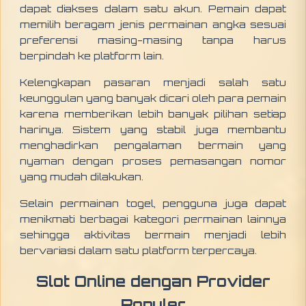
dapat diakses dalam satu akun. Pemain dapat
memilih beragam jenis permainan angka sesuai
preferensi masing-masing tanpa harus
berpindah ke platform lain.
Kelengkapan pasaran menjadi salah satu
keunggulan yang banyak dicari oleh para pemain
karena memberikan lebih banyak pilihan setiap
harinya. Sistem yang stabil juga membantu
menghadirkan pengalaman bermain yang
nyaman dengan proses pemasangan nomor
yang mudah dilakukan.
Selain permainan togel, pengguna juga dapat
menikmati berbagai kategori permainan lainnya
sehingga aktivitas bermain menjadi lebih
bervariasi dalam satu platform terpercaya.
Slot Online dengan Provider
Populer