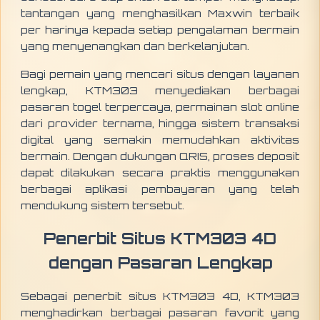
tantangan yang menghasilkan Maxwin terbaik
per harinya kepada setiap pengalaman bermain
yang menyenangkan dan berkelanjutan.
Bagi pemain yang mencari situs dengan layanan
lengkap, KTM303 menyediakan berbagai
pasaran togel terpercaya, permainan slot online
dari provider ternama, hingga sistem transaksi
digital yang semakin memudahkan aktivitas
bermain. Dengan dukungan QRIS, proses deposit
dapat dilakukan secara praktis menggunakan
berbagai aplikasi pembayaran yang telah
mendukung sistem tersebut.
Penerbit Situs KTM303 4D
dengan Pasaran Lengkap
Sebagai penerbit situs KTM303 4D, KTM303
menghadirkan berbagai pasaran favorit yang