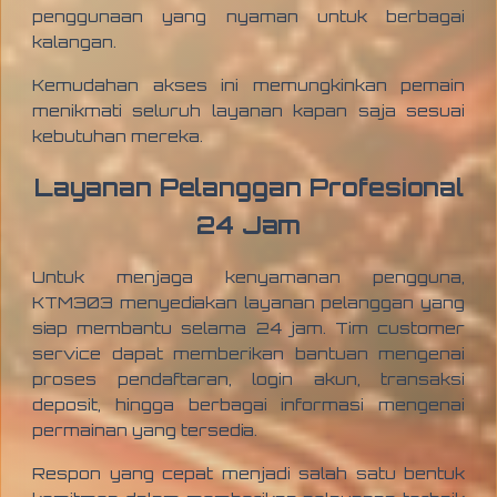
penggunaan yang nyaman untuk berbagai
kalangan.
Kemudahan akses ini memungkinkan pemain
menikmati seluruh layanan kapan saja sesuai
kebutuhan mereka.
Layanan Pelanggan Profesional
24 Jam
Untuk menjaga kenyamanan pengguna,
KTM303 menyediakan layanan pelanggan yang
siap membantu selama 24 jam. Tim customer
service dapat memberikan bantuan mengenai
proses pendaftaran, login akun, transaksi
deposit, hingga berbagai informasi mengenai
permainan yang tersedia.
Respon yang cepat menjadi salah satu bentuk