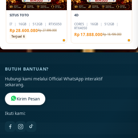
SITUS TOTO
4D
I7
|
16GB
|
512GB
|
RTX5050
CORE5
|
16GB
|
512GB
|
RTX4050
Rp 28.600.080
Rp 27.999.000
Rp 17.888.000
Rp 18.499.000
Terjual 6
BUTUH BANTUAN?
Hubungi kami melalui Official WhatsApp interaktif
sekarang.
Kirim Pesan
Ikuti kami: