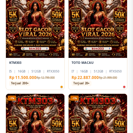
KTM303
TOTO MACAU
I5
|
16GB
|
512GB
|
RTX3050
I7
|
16GB
|
512GB
|
RTX5050
Rp 11.500.000
Rp 22.887.000
Rp 12.799.000
Rp 21.999.000
Terjual 200+
Terjual 20+
-1%
-1%