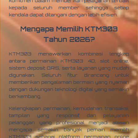
komitmen dalam memberikan pelayanan terbaik
kepada seluruh member sehingga setiap
kendala dapat ditangani dengan lebih efisien.
Mengapa Memilih KTM303
Tahun 2026?
KTM303 menawarkan kombinasi lengkap
antara permainan KTM303 4D, slot online,
sistem deposit QRIS, serta layanan yang mudah
digunakan. Seluruh fitur dirancang untuk
memberikan pengalaman bermain yang nyaman
dengan dukungan teknologi digital yang semakin
berkembang.
Kelengkapan permainan, kemudahan transaksi,
tampilan yang responsif, dan pelayanan
pelanggan yang profesional menjadi alasan
mengapa semakin banyak pemain memilih
KTM303 sebagai platform permainan online