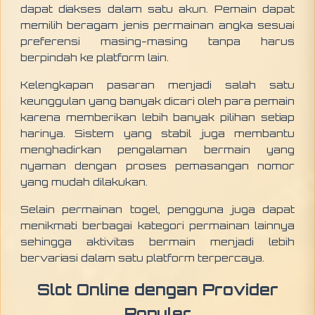
dapat diakses dalam satu akun. Pemain dapat
memilih beragam jenis permainan angka sesuai
preferensi masing-masing tanpa harus
berpindah ke platform lain.
Kelengkapan pasaran menjadi salah satu
keunggulan yang banyak dicari oleh para pemain
karena memberikan lebih banyak pilihan setiap
harinya. Sistem yang stabil juga membantu
menghadirkan pengalaman bermain yang
nyaman dengan proses pemasangan nomor
yang mudah dilakukan.
Selain permainan togel, pengguna juga dapat
menikmati berbagai kategori permainan lainnya
sehingga aktivitas bermain menjadi lebih
bervariasi dalam satu platform terpercaya.
Slot Online dengan Provider
Populer