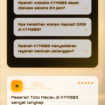
Apakah website KTM303 dapat
diakses selama 24 jam?
Apa kelebihan sistem deposit QRIS
di KTM303?
Apakah KTM303 menyediakan
layanan bantuan pelanggan?
★★★★★
Rizky
R
Member Aktif • 2 hari lalu
Pasaran Toto Macau di KTM303
sangat lengkap