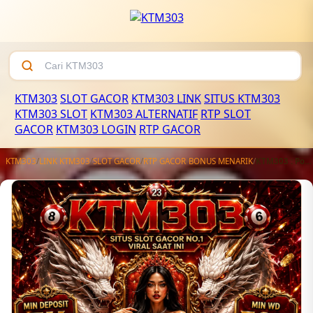
KTM303
SLOT GACOR
KTM303 LINK
SITUS KTM303
KTM303 SLOT
KTM303 ALTERNATIF
RTP SLOT
GACOR
KTM303 LOGIN
RTP GACOR
KTM303
/
LINK KTM303
/
SLOT GACOR
/
RTP GACOR
/
BONUS MENARIK
/
KTM303 : Portal Slot Gacor Dengan Sensasi Seru Bagaikan Roket Siap Tempur