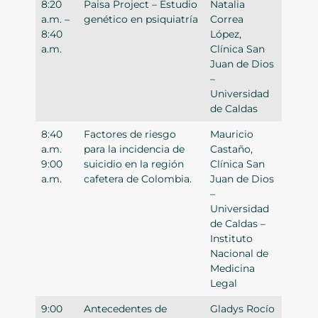
8:20
Paisa Project – Estudio
Natalia
a.m. –
genético en psiquiatría
Correa
8:40
López,
a.m.
Clínica San
Juan de Dios
–
Universidad
de Caldas
8:40
Factores de riesgo
Mauricio
a.m.
para la incidencia de
Castaño,
9:00
suicidio en la región
Clínica San
a.m.
cafetera de Colombia.
Juan de Dios
–
Universidad
de Caldas –
Instituto
Nacional de
Medicina
Legal
9:00
Antecedentes de
Gladys Rocío