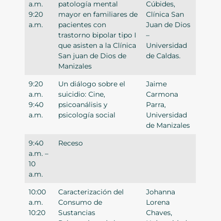
a.m.
patología mental
Cúbides,
9:20
mayor en familiares de
Clínica San
a.m.
pacientes con
Juan de Dios
trastorno bipolar tipo I
–
que asisten a la Clínica
Universidad
San juan de Dios de
de Caldas.
Manizales
9:20
Un diálogo sobre el
Jaime
a.m.
suicidio: Cine,
Carmona
9:40
psicoanálisis y
Parra,
a.m.
psicología social
Universidad
de Manizales
9:40
Receso
a.m. –
10
a.m.
10:00
Caracterización del
Johanna
a.m.
Consumo de
Lorena
10:20
Sustancias
Chaves,