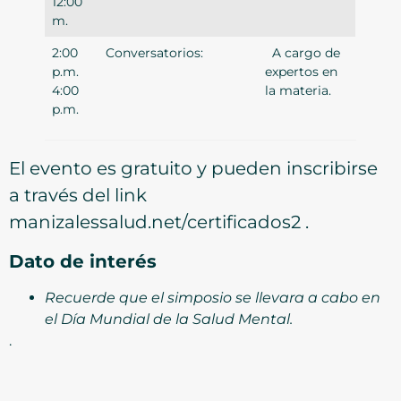
12:00
m.
2:00
Conversatorios:
A cargo de
p.m.
expertos en
4:00
la materia.
p.m.
El evento es gratuito y pueden inscribirse
a través del link
manizalessalud.net/certificados2 .
Dato de interés
Recuerde que el simposio se llevara a cabo en
el Día Mundial de la Salud Mental.
.