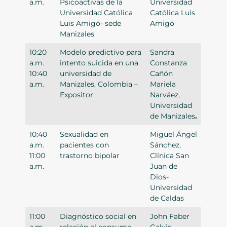
a.m.
Psicoactivas de la
Universidad
Universidad Católica
Católica Luis
Luis Amigó- sede
Amigó
Manizales
10:20
Modelo predictivo para
Sandra
a.m.
intento suicida en una
Constanza
10:40
universidad de
Cañón
a.m.
Manizales, Colombia –
Mariela
Expositor
Narváez,
Universidad
de Manizales
.
10:40
Sexualidad en
Miguel Ángel
a.m.
pacientes con
Sánchez,
11:00
trastorno bipolar
Clínica San
a.m.
Juan de
Dios-
Universidad
de Caldas
11:00
Diagnóstico social en
John Faber
a.m.
relación al consumo
Galvis