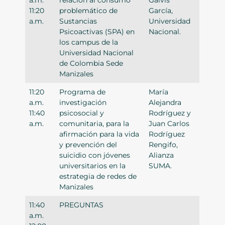
11:20
problemático de
García,
a.m.
Sustancias
Universidad
Psicoactivas (SPA) en
Nacional.
los campus de la
Universidad Nacional
de Colombia Sede
Manizales
11:20
Programa de
María
a.m.
investigación
Alejandra
11:40
psicosocial y
Rodríguez y
a.m.
comunitaria, para la
Juan Carlos
afirmación para la vida
Rodríguez
y prevención del
Rengifo,
suicidio con jóvenes
Alianza
universitarios en la
SUMA.
estrategia de redes de
Manizales
11:40
PREGUNTAS
a.m.