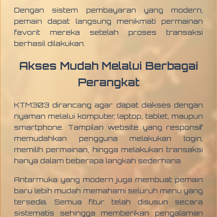
Dengan sistem pembayaran yang modern,
pemain dapat langsung menikmati permainan
favorit mereka setelah proses transaksi
berhasil dilakukan.
Akses Mudah Melalui Berbagai
Perangkat
KTM303 dirancang agar dapat diakses dengan
nyaman melalui komputer, laptop, tablet, maupun
smartphone. Tampilan website yang responsif
memudahkan pengguna melakukan login,
memilih permainan, hingga melakukan transaksi
hanya dalam beberapa langkah sederhana.
Antarmuka yang modern juga membuat pemain
baru lebih mudah memahami seluruh menu yang
tersedia. Semua fitur telah disusun secara
sistematis sehingga memberikan pengalaman