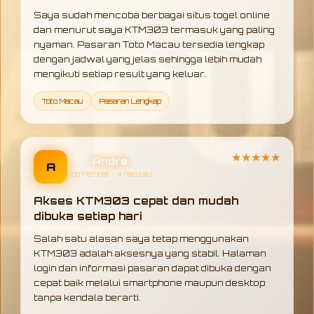
Saya sudah mencoba berbagai situs togel online
dan menurut saya KTM303 termasuk yang paling
nyaman. Pasaran Toto Macau tersedia lengkap
dengan jadwal yang jelas sehingga lebih mudah
mengikuti setiap result yang keluar.
Toto Macau
Pasaran Lengkap
★★★★★
Andre
A
Top Member • 4 hari lalu
Akses KTM303 cepat dan mudah
dibuka setiap hari
Salah satu alasan saya tetap menggunakan
KTM303 adalah aksesnya yang stabil. Halaman
login dan informasi pasaran dapat dibuka dengan
cepat baik melalui smartphone maupun desktop
tanpa kendala berarti.