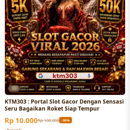
1/6
KTM303 : Portal Slot Gacor Dengan Sensasi
Seru Bagaikan Roket Siap Tempur
Rp 10.000
Rp 100.000
-95%