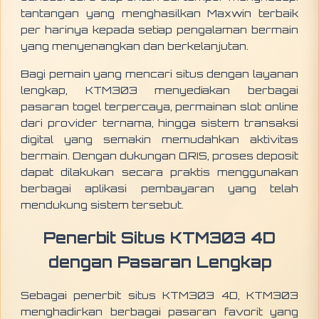
tantangan yang menghasilkan Maxwin terbaik
per harinya kepada setiap pengalaman bermain
yang menyenangkan dan berkelanjutan.
Bagi pemain yang mencari situs dengan layanan
lengkap, KTM303 menyediakan berbagai
pasaran togel terpercaya, permainan slot online
dari provider ternama, hingga sistem transaksi
digital yang semakin memudahkan aktivitas
bermain. Dengan dukungan QRIS, proses deposit
dapat dilakukan secara praktis menggunakan
berbagai aplikasi pembayaran yang telah
mendukung sistem tersebut.
Penerbit Situs KTM303 4D
dengan Pasaran Lengkap
Sebagai penerbit situs KTM303 4D, KTM303
menghadirkan berbagai pasaran favorit yang