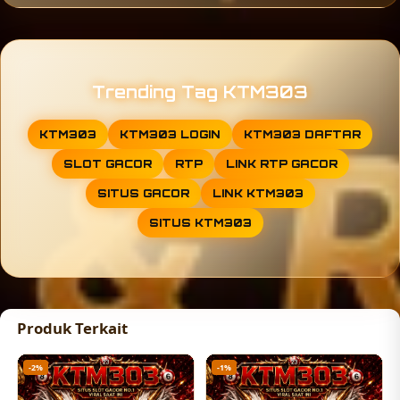
Trending Tag KTM303
KTM303
KTM303 LOGIN
KTM303 DAFTAR
SLOT GACOR
RTP
LINK RTP GACOR
SITUS GACOR
LINK KTM303
SITUS KTM303
Produk Terkait
-2%
-1%