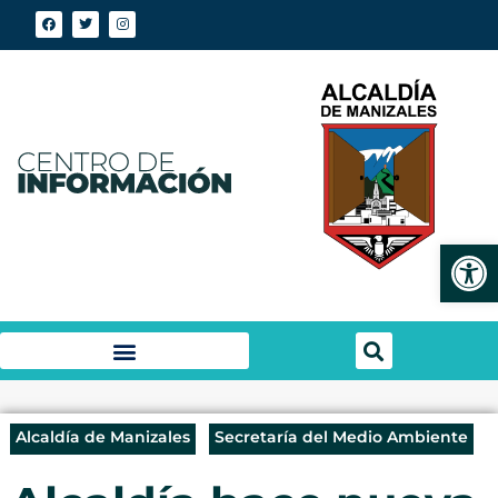
Abrir
Alcaldía de Manizales
Secretaría del Medio Ambiente