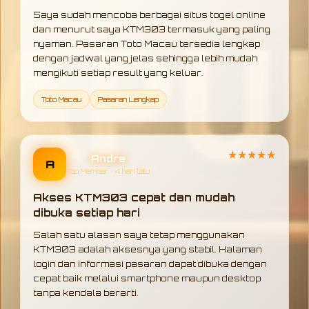
Saya sudah mencoba berbagai situs togel online
dan menurut saya KTM303 termasuk yang paling
nyaman. Pasaran Toto Macau tersedia lengkap
dengan jadwal yang jelas sehingga lebih mudah
mengikuti setiap result yang keluar.
Toto Macau
Pasaran Lengkap
★★★★★
Andre
A
Top Member • 4 hari lalu
Akses KTM303 cepat dan mudah
dibuka setiap hari
Salah satu alasan saya tetap menggunakan
KTM303 adalah aksesnya yang stabil. Halaman
login dan informasi pasaran dapat dibuka dengan
cepat baik melalui smartphone maupun desktop
tanpa kendala berarti.