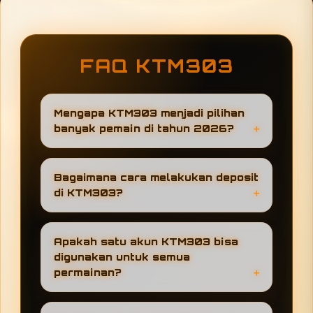
FAQ KTM303
Mengapa KTM303 menjadi pilihan
banyak pemain di tahun 2026?
Bagaimana cara melakukan deposit
di KTM303?
Apakah satu akun KTM303 bisa
digunakan untuk semua
permainan?