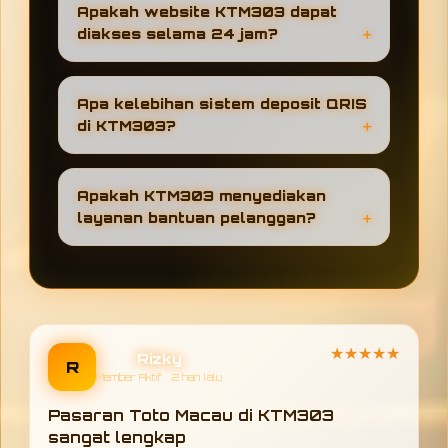
Apakah website KTM303 dapat
diakses selama 24 jam?
Apa kelebihan sistem deposit QRIS
di KTM303?
Apakah KTM303 menyediakan
layanan bantuan pelanggan?
★★★★★
Rizky
R
Member Aktif • 2 hari lalu
Pasaran Toto Macau di KTM303
sangat lengkap