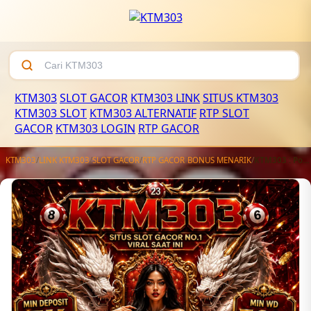
KTM303
SLOT GACOR
KTM303 LINK
SITUS KTM303
KTM303 SLOT
KTM303 ALTERNATIF
RTP SLOT
GACOR
KTM303 LOGIN
RTP GACOR
KTM303
/
LINK KTM303
/
SLOT GACOR
/
RTP GACOR
/
BONUS MENARIK
/
KTM303 : Portal Slot Gacor Dengan Sensasi Seru Bagaikan Roket Siap Tempur