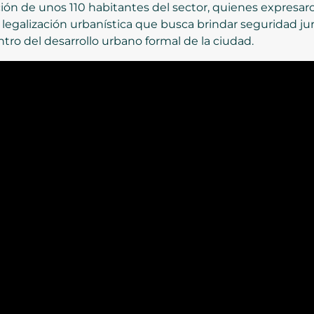
ción de unos 110 habitantes del sector, quienes expresar
legalización urbanística que busca brindar seguridad jurí
ro del desarrollo urbano formal de la ciudad.