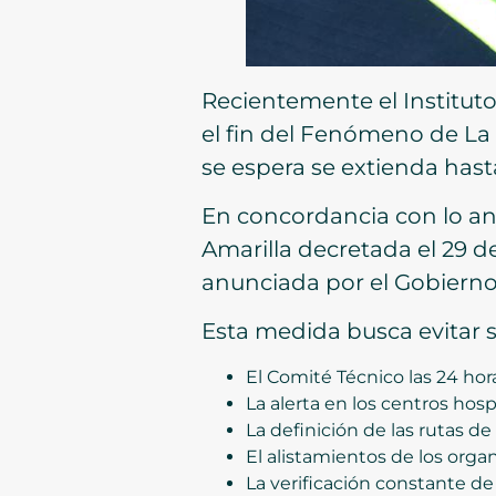
Recientemente el Institut
el fin del Fenómeno de La N
se espera se extienda has
En concordancia con lo ant
Amarilla decretada el 29 
anunciada por el Gobiern
Esta medida busca evitar s
El Comité Técnico las 24 hora
La alerta en los centros hospi
La definición de las rutas d
El alistamientos de los orga
La verificación constante de