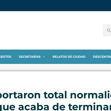
UESTOS
SECRETARÍAS
RELATOS DE CIUDAD
DESCENTR
ortaron total normali
que acaba de termina