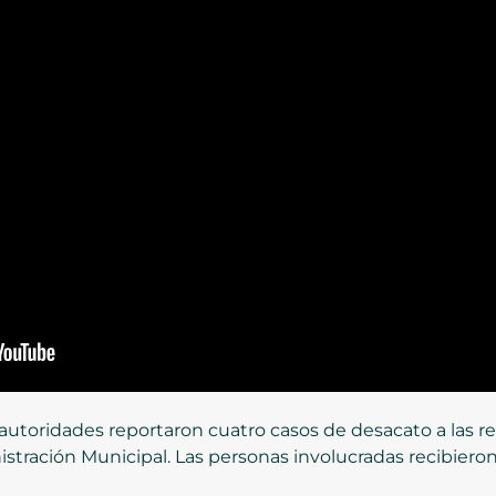
autoridades reportaron cuatro casos de desacato a las re
inistración Municipal. Las personas involucradas recibie