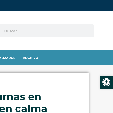
ALIZADOS
ARCHIVO
Abrir
 urnas en
 en calma