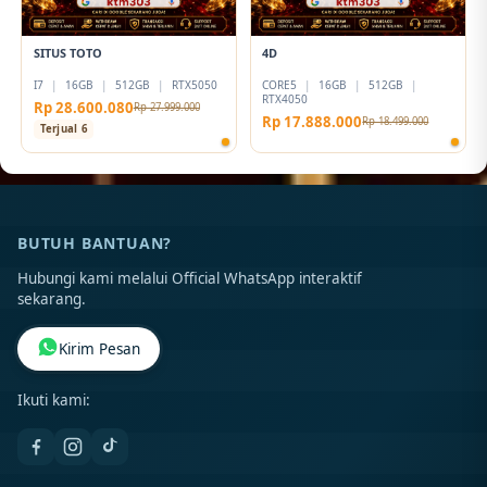
SITUS TOTO
4D
I7
|
16GB
|
512GB
|
RTX5050
CORE5
|
16GB
|
512GB
|
RTX4050
Rp 28.600.080
Rp 27.999.000
Rp 17.888.000
Rp 18.499.000
Terjual 6
BUTUH BANTUAN?
Hubungi kami melalui Official WhatsApp interaktif
sekarang.
Kirim Pesan
Ikuti kami: