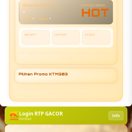
BONUS REKOMENDASI
STATUS PROMO
HOT
-
-
-
Game:
Rating:
BENEFIT
DEPOSIT
AKSES
-
-
-
HOT! Bonus menarik permainan seru khusus untuk pemain baru
KTM303.
Pilihan Promo KTM303
KTM303 menghadirkan bonus menarik akses cepat dan permainan
seru untuk pemain baru.
Login RTP GACOR
Info
Verified