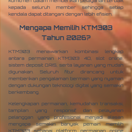
komitmen dalam memberikan pelayanan terbaik
kepada seluruh member sehingga setiap
kendala dapat ditangani dengan lebih efisien.
Mengapa Memilih KTM303
Tahun 2026?
KTM303 menawarkan kombinasi lengkap
antara permainan KTM303 4D, slot online,
sistem deposit QRIS, serta layanan yang mudah
digunakan. Seluruh fitur dirancang untuk
memberikan pengalaman bermain yang nyaman
dengan dukungan teknologi digital yang semakin
berkembang.
Kelengkapan permainan, kemudahan transaksi,
tampilan yang responsif, dan pelayanan
pelanggan yang profesional menjadi alasan
mengapa semakin banyak pemain memilih
KTM303 sebagai platform permainan online