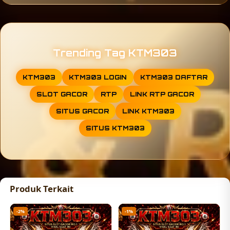
Trending Tag KTM303
KTM303
KTM303 LOGIN
KTM303 DAFTAR
SLOT GACOR
RTP
LINK RTP GACOR
SITUS GACOR
LINK KTM303
SITUS KTM303
Produk Terkait
-2%
-1%