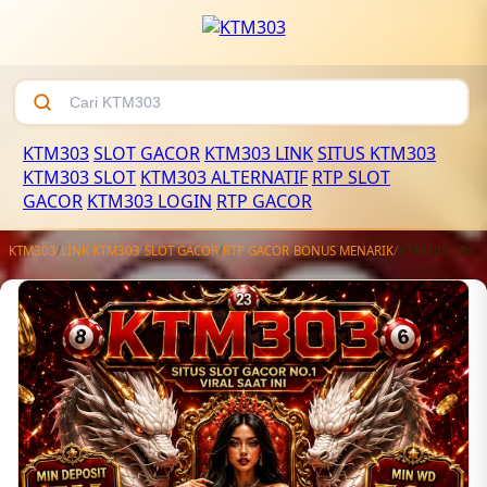
KTM303
SLOT GACOR
KTM303 LINK
SITUS KTM303
KTM303 SLOT
KTM303 ALTERNATIF
RTP SLOT
GACOR
KTM303 LOGIN
RTP GACOR
KTM303
/
LINK KTM303
/
SLOT GACOR
/
RTP GACOR
/
BONUS MENARIK
/
KTM303 : Portal Slot Gacor Dengan Sensasi Seru Bagaikan Roket Siap Tempur