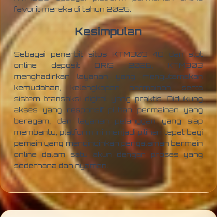
favorit mereka di tahun 2026.
Kesimpulan
Sebagai penerbit situs KTM303 4D dan slot
online deposit QRIS 2026, KTM303
menghadirkan layanan yang mengutamakan
kemudahan, kelengkapan permainan, serta
sistem transaksi digital yang praktis. Didukung
akses yang responsif, pilihan permainan yang
beragam, dan layanan pelanggan yang siap
membantu, platform ini menjadi pilihan tepat bagi
pemain yang menginginkan pengalaman bermain
online dalam satu akun dengan proses yang
sederhana dan nyaman.