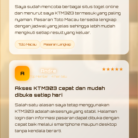
Saya sudah mencoba berbagai situs togel online
dan menurut saya KTM303 termasuk yang paling
nyaman. Pasaran Toto Macau tersedia lengkap
dengan jadwal yang jelas sehingga lebih mudah
mengikuti setiap result yang keluar.
Toto Macau
Pasaran Lengkap
★★★★★
Andre
A
Top Member • 4 hari lalu
Akses KTM303 cepat dan mudah
dibuka setiap hari
Salah satu alasan saya tetap menggunakan
KTM303 adalah aksesnya yang stabil. Halaman
login dan informasi pasaran dapat dibuka dengan
cepat baik melalui smartphone maupun desktop
tanpa kendala berarti.