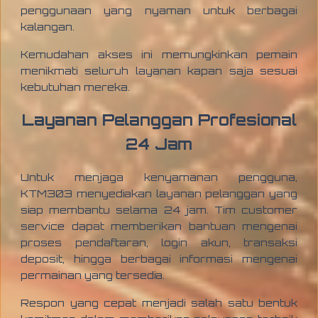
penggunaan yang nyaman untuk berbagai
kalangan.
Kemudahan akses ini memungkinkan pemain
menikmati seluruh layanan kapan saja sesuai
kebutuhan mereka.
Layanan Pelanggan Profesional
24 Jam
Untuk menjaga kenyamanan pengguna,
KTM303 menyediakan layanan pelanggan yang
siap membantu selama 24 jam. Tim customer
service dapat memberikan bantuan mengenai
proses pendaftaran, login akun, transaksi
deposit, hingga berbagai informasi mengenai
permainan yang tersedia.
Respon yang cepat menjadi salah satu bentuk