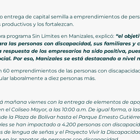
zo entrega de capital semilla a emprendimientos de per
roductivos y los fortalezcan.
ra programa Sin Límites en Manizales, explicó:
“el objeti
ara las personas con discapacidad, sus familiares y
a respuesta de los empresarios ha sido positiva, pu
cial. Por eso, Manizales se está destacando a nivel 
aron 60 emprendimientos de las personas con discapacid
ular laboralmente a diez personas más.
 mañana viernes con la entrega de elementos de apoyo
n el Coliseo Mayor, a las 10:00 a.m. De igual forma, a la
sde la Plaza de Bolívar hasta el Parque Ernesto Gutiérrez
ales se han impactado a 4.200 personas con discapac
os de lengua de señas y el Proyecto Vivir la Discapacida
en los zapatos de personas con discapacidad.