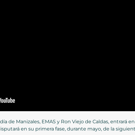
ldía de Manizales, EMAS y Ron Viejo de Caldas, entrará en
isputará en su primera fase, durante mayo, de la siguien