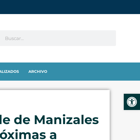
ALIZADOS
ARCHIVO
Abrir
de de Manizales
róximas a