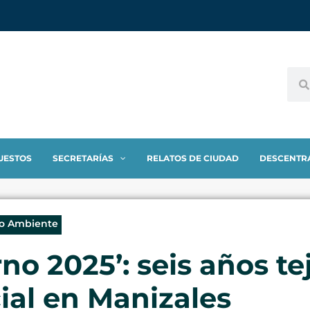
UESTOS
SECRETARÍAS
RELATOS DE CIUDAD
DESCENTR
io Ambiente
no 2025’: seis años te
ial en Manizales