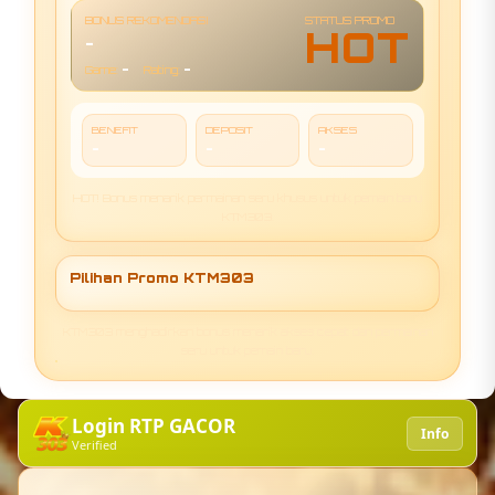
BONUS REKOMENDASI
STATUS PROMO
HOT
-
-
-
Game:
Rating:
BENEFIT
DEPOSIT
AKSES
-
-
-
HOT! Bonus menarik permainan seru khusus untuk pemain baru
KTM303.
Pilihan Promo KTM303
KTM303 menghadirkan bonus menarik akses cepat dan permainan
seru untuk pemain baru.
Login RTP GACOR
Info
Verified