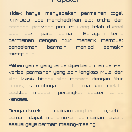
Tidak hanya menyediakan permainan togel,
KTM303 juga menghadirkan slot online dari
berbagai provider populer yang telah dikenal
luas oleh para pemain. Beragam tema
permainan dengan fitur menarik membuat
pengalaman bermain menjadi semakin
menghibur.
Pilihan game yang terus diperbarui memberikan
variasi permainan yang lebih lengkap. Mulai dari
slot klasik hingga slot modern dengan fitur
bonus, seluruhnya dapat dimainkan melalui
desktop maupun perangkat seluler tanpa
kendala.
Dengan koleksi permainan yang beragam, setiap
pemain dapat menemukan permainan favorit
sesuai gaya bermain masing-masing.