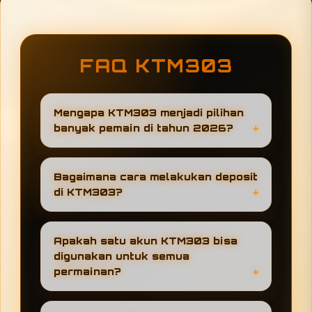
FAQ KTM303
Mengapa KTM303 menjadi pilihan
banyak pemain di tahun 2026?
Bagaimana cara melakukan deposit
di KTM303?
Apakah satu akun KTM303 bisa
digunakan untuk semua
permainan?