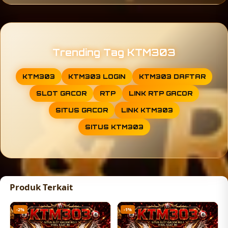
Trending Tag KTM303
KTM303
KTM303 LOGIN
KTM303 DAFTAR
SLOT GACOR
RTP
LINK RTP GACOR
SITUS GACOR
LINK KTM303
SITUS KTM303
Produk Terkait
-2%
-1%