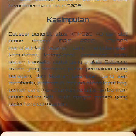
favorit mereka di tahun 2026.
Kesimpulan
Sebagai penerbit situs KTM303 4D dan slot
online deposit QRIS 2026, KTM303
menghadirkan layanan yang mengutamakan
kemudahan, kelengkapan permainan, serta
sistem transaksi digital yang praktis. Didukung
akses yang responsif, pilihan permainan yang
beragam, dan layanan pelanggan yang siap
membantu, platform ini menjadi pilihan tepat bagi
pemain yang menginginkan pengalaman bermain
online dalam satu akun dengan proses yang
sederhana dan nyaman.