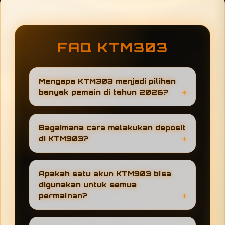
FAQ KTM303
Mengapa KTM303 menjadi pilihan
banyak pemain di tahun 2026?
Bagaimana cara melakukan deposit
di KTM303?
Apakah satu akun KTM303 bisa
digunakan untuk semua
permainan?