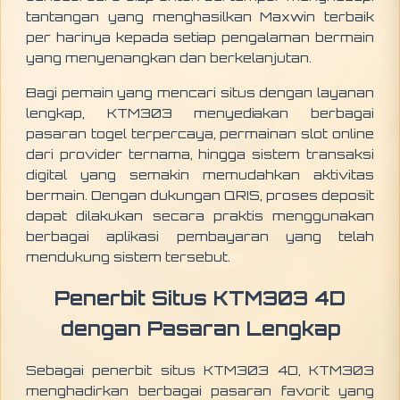
tantangan yang menghasilkan Maxwin terbaik
per harinya kepada setiap pengalaman bermain
yang menyenangkan dan berkelanjutan.
Bagi pemain yang mencari situs dengan layanan
lengkap, KTM303 menyediakan berbagai
pasaran togel terpercaya, permainan slot online
dari provider ternama, hingga sistem transaksi
digital yang semakin memudahkan aktivitas
bermain. Dengan dukungan QRIS, proses deposit
dapat dilakukan secara praktis menggunakan
berbagai aplikasi pembayaran yang telah
mendukung sistem tersebut.
Penerbit Situs KTM303 4D
dengan Pasaran Lengkap
Sebagai penerbit situs KTM303 4D, KTM303
menghadirkan berbagai pasaran favorit yang