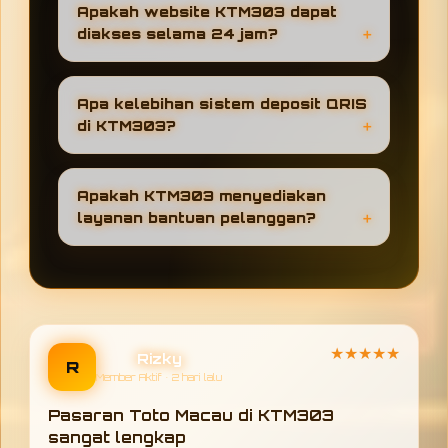
Apakah website KTM303 dapat
diakses selama 24 jam?
Apa kelebihan sistem deposit QRIS
di KTM303?
Apakah KTM303 menyediakan
layanan bantuan pelanggan?
★★★★★
Rizky
R
Member Aktif • 2 hari lalu
Pasaran Toto Macau di KTM303
sangat lengkap