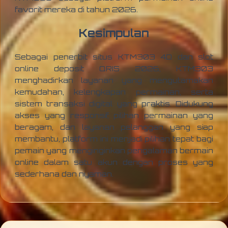
favorit mereka di tahun 2026.
Kesimpulan
Sebagai penerbit situs KTM303 4D dan slot
online deposit QRIS 2026, KTM303
menghadirkan layanan yang mengutamakan
kemudahan, kelengkapan permainan, serta
sistem transaksi digital yang praktis. Didukung
akses yang responsif, pilihan permainan yang
beragam, dan layanan pelanggan yang siap
membantu, platform ini menjadi pilihan tepat bagi
pemain yang menginginkan pengalaman bermain
online dalam satu akun dengan proses yang
sederhana dan nyaman.