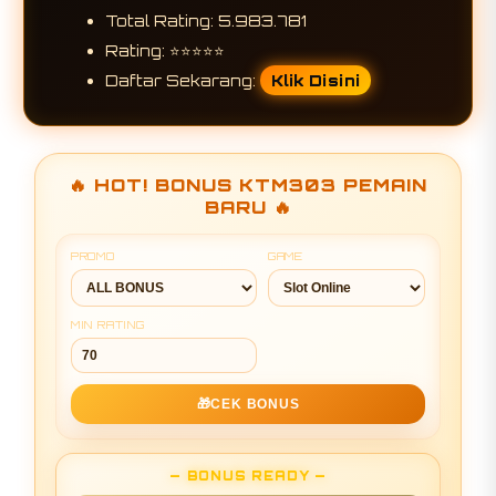
Total Rating: 5.983.781
Rating: ⭐⭐⭐⭐⭐
Daftar Sekarang:
Klik Disini
🔥 HOT! BONUS KTM303 PEMAIN
BARU 🔥
PROMO
GAME
MIN RATING
🎁
CEK BONUS
— BONUS READY —