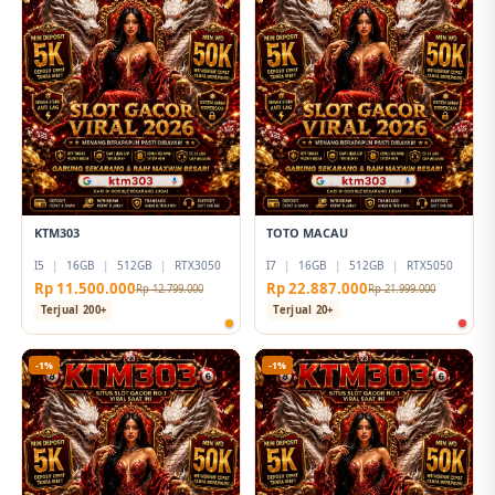
KTM303
TOTO MACAU
I5
|
16GB
|
512GB
|
RTX3050
I7
|
16GB
|
512GB
|
RTX5050
Rp 11.500.000
Rp 22.887.000
Rp 12.799.000
Rp 21.999.000
Terjual 200+
Terjual 20+
-1%
-1%