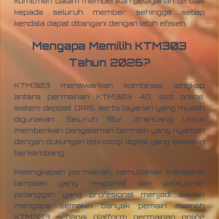
komitmen dalam memberikan pelayanan terbaik
kepada seluruh member sehingga setiap
kendala dapat ditangani dengan lebih efisien.
Mengapa Memilih KTM303
Tahun 2026?
KTM303 menawarkan kombinasi lengkap
antara permainan KTM303 4D, slot online,
sistem deposit QRIS, serta layanan yang mudah
digunakan. Seluruh fitur dirancang untuk
memberikan pengalaman bermain yang nyaman
dengan dukungan teknologi digital yang semakin
berkembang.
Kelengkapan permainan, kemudahan transaksi,
tampilan yang responsif, dan pelayanan
pelanggan yang profesional menjadi alasan
mengapa semakin banyak pemain memilih
KTM303 sebagai platform permainan online