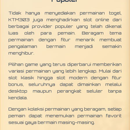
Tidak hanya menyediakan permainan togel,
KTM303 juga menghadirkan slot online dari
berbagai provider populer yang telah dikenal
luas oleh para pemain. Beragam tema
permainan dengan fitur menarik membuat
pengalaman bermain menjadi semakin
menghibur.
Pilihan game yang terus diperbarui memberikan
variasi permainan yang lebih lengkap. Mulai dari
slot klasik hingga slot modern dengan fitur
bonus, seluruhnya dapat dimainkan melalui
desktop maupun perangkat seluler tanpa
kendala.
Dengan koleksi permainan yang beragam, setiap
pemain dapat menemukan permainan favorit
sesuai gaya bermain masing-masing.