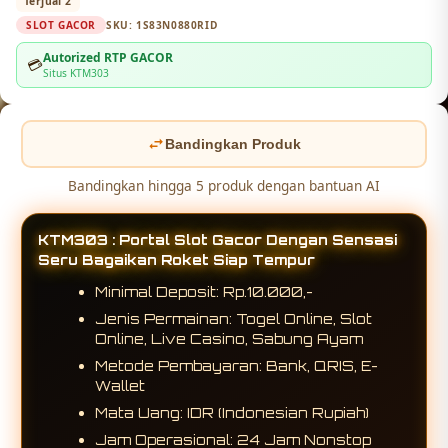
Terjual 2
SLOT GACOR
SKU:
1S83N0880RID
Autorized RTP GACOR
💳
Situs KTM303
Bandingkan Produk
Bandingkan hingga 5 produk dengan bantuan AI
KTM303 : Portal Slot Gacor Dengan Sensasi
Seru Bagaikan Roket Siap Tempur
Minimal Deposit: Rp.10.000,-
Jenis Permainan: Togel Online, Slot
Online, Live Casino, Sabung Ayam
Metode Pembayaran: Bank, QRIS, E-
Wallet
Mata Uang: IDR (Indonesian Rupiah)
Jam Operasional: 24 Jam Nonstop