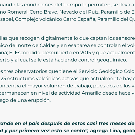
cuando las condiciones del tiempo lo permiten, se lleva a 
mo Romeral, Cerro Bravo, Nevado del Ruiz, Paramillo de E
sabel, Complejo volcánico Cerro España, Paramillo del Qu
las que recogen digitalmente lo que captan los sensores
o del norte de Caldas y en esa tarea se controlan el vo
á; El Escondido, descubierto en 2015 y que actualment
rto y al cual se le está haciendo control geoquímico.
os tres observatorios que tiene el Servicio Geológico Col
 25 estructuras volcánicas activas que actualmente hay
e concentra el mayor volumen de trabajo, pues dos de los 
 permanecen en nivel de actividad Amarillo desde hace 
iesgo de una erupción.
nde en el país después de estos casi tres meses de
d y por primera vez esto se contó”,
agrega Lina
,
geól