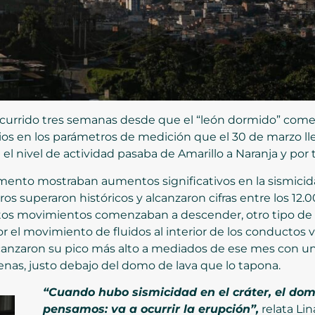
urrido tres semanas desde que el “león dormido” come
ios en los parámetros de medición que el 30 de marzo lle
l nivel de actividad pasaba de Amarillo a Naranja y por
ento mostraban aumentos significativos en la sismicid
ros superaron históricos y alcanzaron cifras entre los 12.
stos movimientos comenzaban a descender, otro tipo de
or el movimiento de fluidos al interior de los conductos
alcanzaron su pico más alto a mediados de ese mes con un
enas, justo debajo del domo de lava que lo tapona.
“Cuando hubo sismicidad en el cráter, el d
pensamos: va a ocurrir la erupción”,
relata Lin